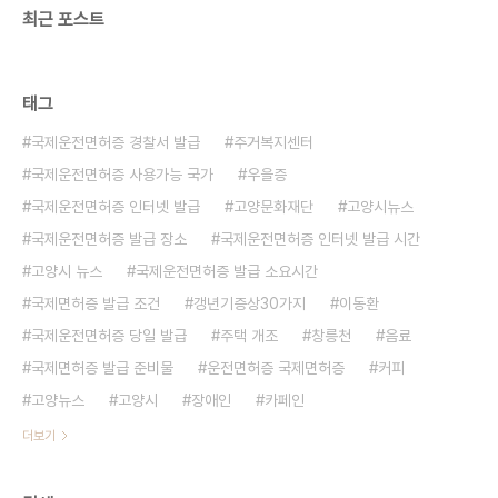
최근 포스트
바 협약과 비엔나 협약에 따라 가입국 내에서만 사용
가능하며, 각국의 교통법규를 준수해야 합니다. 국제
운전면허증 발급 조건국제운전면허증을 발급받기 위
해서는 다음의 ..
태그
국제운전면허증 경찰서 발급
주거복지센터
국제운전면허증 사용가능 국가
우을증
국제운전면허증 인터넷 발급
고양문화재단
고양시뉴스
국제운전면허증 발급 장소
국제운전면허증 인터넷 발급 시간
고양시 뉴스
국제운전면허증 발급 소요시간
국제면허증 발급 조건
갱년기증상30가지
이동환
국제운전면허증 당일 발급
주택 개조
창릉천
음료
국제면허증 발급 준비물
운전면허증 국제면허증
커피
고양뉴스
고양시
장애인
카페인
더보기