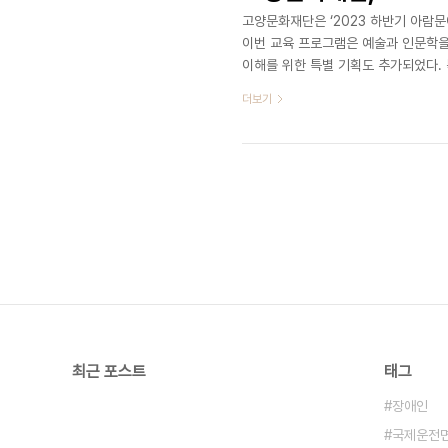
고양문화재단은 ‘2023 하반기 아람문예
이번 교육 프로그램은 예술과 인문학을
이해를 위한 특별 기획도 추가되었다. 
서는 미술, 무용, 클래식, 문학 등의 
더보기
트렌드와 주요 작품, 그리고 깊은 감상
의 「소설 창작 교실」과 「글쓰기 교실
초를 가르친다. 아람문예아카데미의 인
최근 포스트
태그
장애인
국제운전면