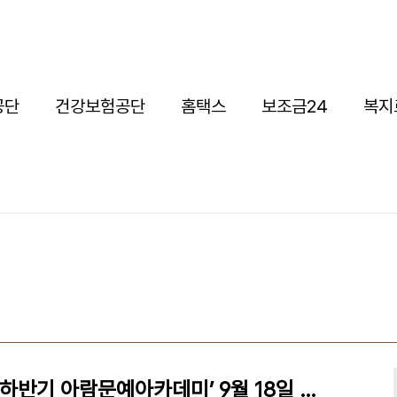
공단
건강보험공단
홈택스
보조금24
복지
고양문화재단, ‘2023 하반기 아람문예아카데미’ 9월 18일 개강