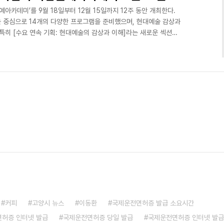
아카데미’를 9월 18일부터 12월 15일까지 12주 동안 개최한다.
 중심으로 14개의 다양한 프로그램을 준비했으며, 현대예술 감상과
특히 [수요 연속 기획: 현대예술의 감상과 이해]라는 새로운 섹션에
분야에서 활동하는 네 명의 전문가가 3주씩, 총 12주 동안 현대예술의
법을 소개한다. 2012년부터 활발한 활동을 이어가는 소설가 이순원
」은 매주 월요일에 오전과 저녁으로 진행되며, 참가자들에게 창작의 기
기 프로그램들도 업그레이드된 커리큘럼으로 ..
커피
고양시 뉴스
이동환
국제운전면허증 발급 소요시간
허증 인터넷 발급
국제운전면허증 당일 발급
국제운전면허증 인터넷 발급